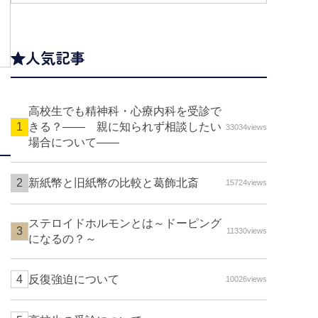
人気記事
高校生でも精神科・心療内科を受診で
きる？—— 親に知られず相談したい
33034views
場合について――
新紙幣と旧紙幣の比較と葛飾北斎
15724views
ステロイドホルモンとは～ドーピング
11330views
になるの？～
反復強迫について
10026views