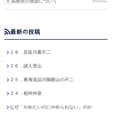
高校生の受診について
9510views
最新の投稿
２８．見延川裏不二
２６．諸人登山
２５．東海道品川御殿山の不二
２４．相州仲原
なぜ「やめたいのにやめられない」のか