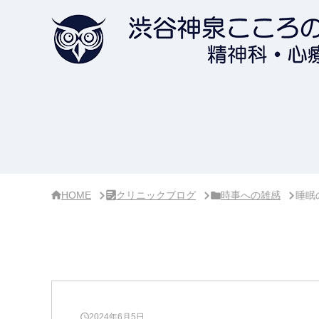
サ
イ
ド
バ
ー・
ク
リ
ニ
ッ
ク
概
要
HOME
クリニックブログ
時事への雑感
睡眠
2024年6月5日