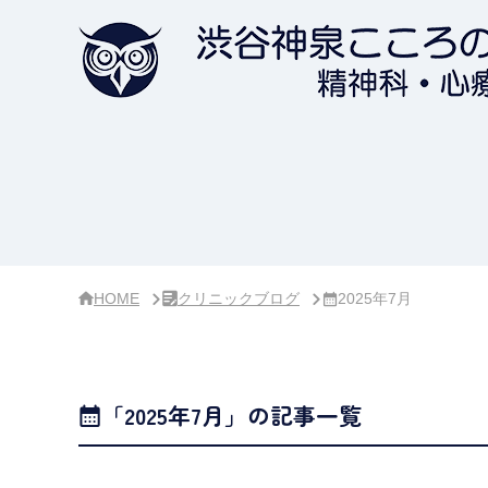
サ
イ
ド
バ
ー・
ク
リ
ニ
ッ
ク
概
要
HOME
クリニックブログ
2025年7月
「2025年7月」の記事一覧