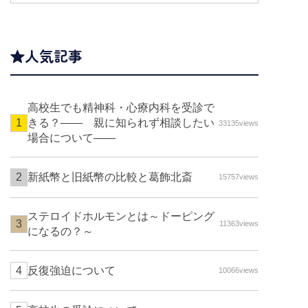
人気記事
高校生でも精神科・心療内科を受診で
きる？—— 親に知られず相談したい
33135views
場合について――
新紙幣と旧紙幣の比較と葛飾北斎
15757views
ステロイドホルモンとは～ドーピング
11363views
になるの？～
反復強迫について
10066views