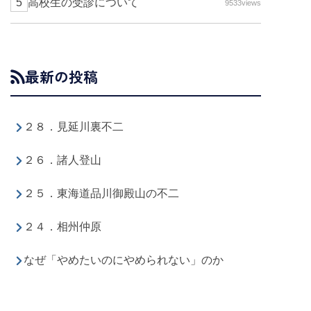
高校生の受診について
9533views
最新の投稿
２８．見延川裏不二
２６．諸人登山
２５．東海道品川御殿山の不二
２４．相州仲原
なぜ「やめたいのにやめられない」のか