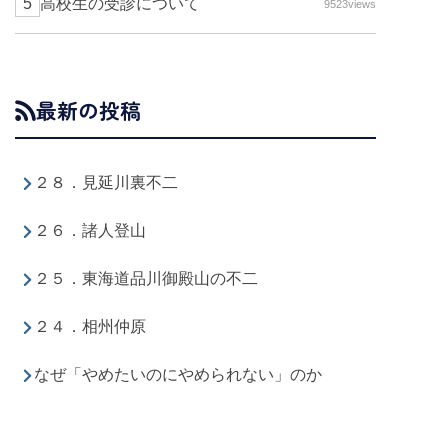
高校生の受診について
9523views
最新の投稿
２８．見延川裏不二
２６．諸人登山
２５．東海道品川御殿山の不二
２４．相州仲原
なぜ「やめたいのにやめられない」のか