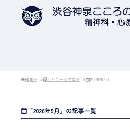
サ
イ
ド
バ
ー・
ク
リ
ニ
ッ
ク
概
要
HOME
クリニックブログ
2026年5月
「2026年5月」の記事一覧