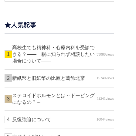
人気記事
高校生でも精神科・心療内科を受診で
きる？—— 親に知られず相談したい
33088views
場合について――
新紙幣と旧紙幣の比較と葛飾北斎
15740views
ステロイドホルモンとは～ドーピング
11341views
になるの？～
反復強迫について
10044views