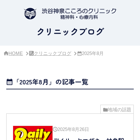
サ
イ
ド
バ
ー・
クリニックブログ
ク
リ
ニ
ッ
HOME
クリニックブログ
2025年8月
ク
概
要
「2025年8月」の記事一覧
地域の話題
2025年8月26日