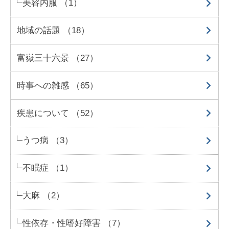
美容内服 （1）
地域の話題 （18）
富嶽三十六景 （27）
時事への雑感 （65）
疾患について （52）
うつ病 （3）
不眠症 （1）
大麻 （2）
性依存・性嗜好障害 （7）