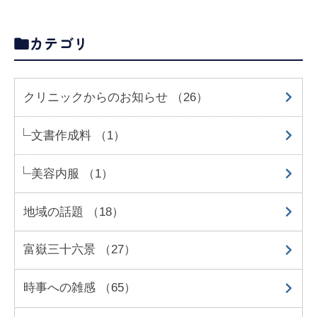
カテゴリ
クリニックからのお知らせ （26）
文書作成料 （1）
美容内服 （1）
地域の話題 （18）
富嶽三十六景 （27）
時事への雑感 （65）