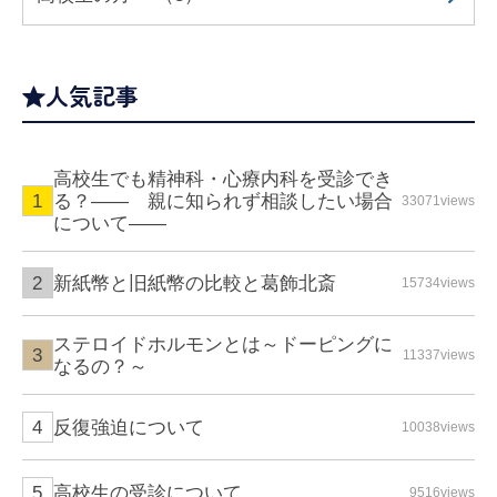
人気記事
高校生でも精神科・心療内科を受診でき
る？—— 親に知られず相談したい場合
33071views
について――
新紙幣と旧紙幣の比較と葛飾北斎
15734views
ステロイドホルモンとは～ドーピングに
11337views
なるの？～
反復強迫について
10038views
高校生の受診について
9516views