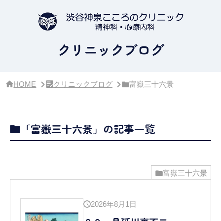
サ
イ
ド
バ
ー・
クリニックブログ
ク
リ
ニ
ッ
HOME
クリニックブログ
富嶽三十六景
ク
概
要
「富嶽三十六景」の記事一覧
富嶽三十六景
2026年8月1日