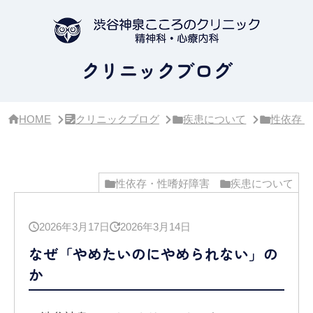
サ
イ
ド
バ
ー・
クリニックブログ
ク
リ
ニ
ッ
HOME
クリニックブログ
疾患について
性依存・
ク
概
要
性依存・性嗜好障害
疾患について
2026年3月17日
2026年3月14日
なぜ「やめたいのにやめられない」の
か