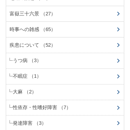
富嶽三十六景 （27）
時事への雑感 （65）
疾患について （52）
うつ病 （3）
不眠症 （1）
大麻 （2）
性依存・性嗜好障害 （7）
発達障害 （3）