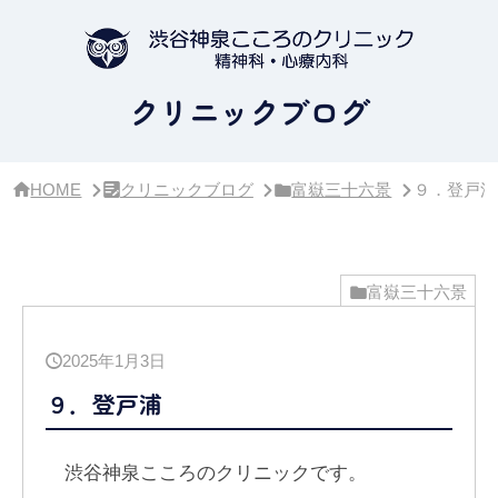
サ
イ
ド
バ
ー・
クリニックブログ
ク
リ
ニ
ッ
HOME
クリニックブログ
富嶽三十六景
９．登戸浦
ク
概
要
富嶽三十六景
2025年1月3日
９．登戸浦
渋谷神泉こころのクリニックです。