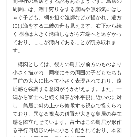
間神社の鳥居とする説もあるようです。鳥居の
周囲には、潮干狩りをする庶民や無邪気にはし
ゃぐ子ども、網を担ぐ漁師などが描かれ、遠方
には漁をする二艘の舟も見えます。右下から続
く陸地は大きく湾曲しながら左端へと遠ざかっ
ており、ここが湾内であることが読み取れま
す。
構図としては、後方の鳥居が前方のものより
小さく描かれ、同様にその周囲の子どもたちも
手前の大人に比べて小さく表現されており、遠
近感を強調する意図がうかがえます。また、干
潟から富士へと続く風景が水平視に近いのに対
し、鳥居は斜め上から俯瞰する視点で捉えられ
ており、異なる視点の併置が大きな鳥居の存在
感を際立たせています。富士はこの鳥居が形作
る平行四辺形の中に小さく配されており、本図