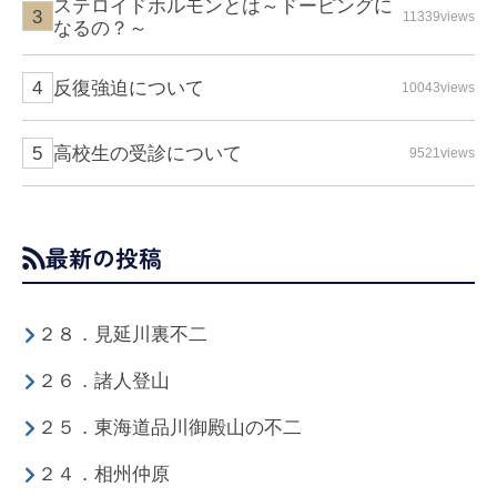
ステロイドホルモンとは～ドーピングに
11339views
なるの？～
反復強迫について
10043views
高校生の受診について
9521views
最新の投稿
２８．見延川裏不二
２６．諸人登山
２５．東海道品川御殿山の不二
２４．相州仲原