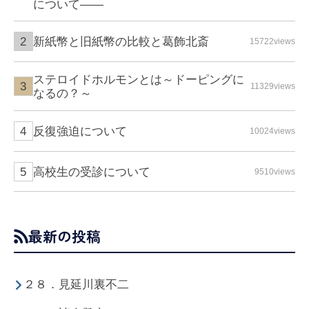
について――
新紙幣と旧紙幣の比較と葛飾北斎
15722views
ステロイドホルモンとは～ドーピングに
11329views
なるの？～
反復強迫について
10024views
高校生の受診について
9510views
最新の投稿
２８．見延川裏不二