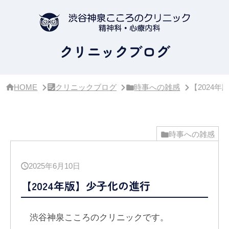
サ
イ
ド
バ
ー・
クリニックブログ
ク
リ
ニ
ッ
HOME
クリニックブログ
時事への雑感
【2024
ク
概
要
時事への雑感
2025年6月10日
【2024年版】少子化の進行
渋谷神泉こころのクリニックです。