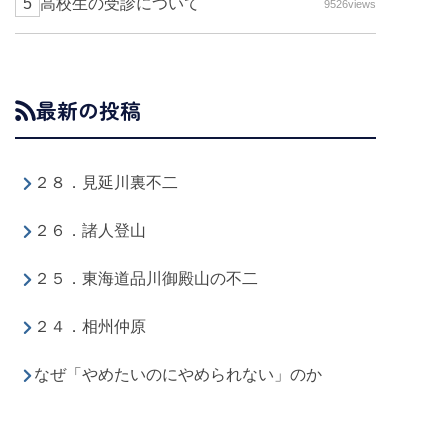
高校生の受診について
9526views
最新の投稿
２８．見延川裏不二
２６．諸人登山
２５．東海道品川御殿山の不二
２４．相州仲原
なぜ「やめたいのにやめられない」のか