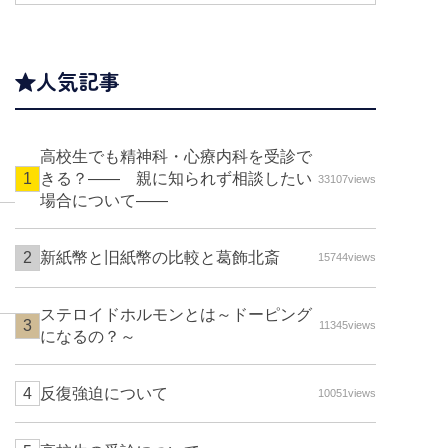
人気記事
高校生でも精神科・心療内科を受診で
きる？—— 親に知られず相談したい
33107views
場合について――
新紙幣と旧紙幣の比較と葛飾北斎
15744views
ステロイドホルモンとは～ドーピング
11345views
になるの？～
反復強迫について
10051views