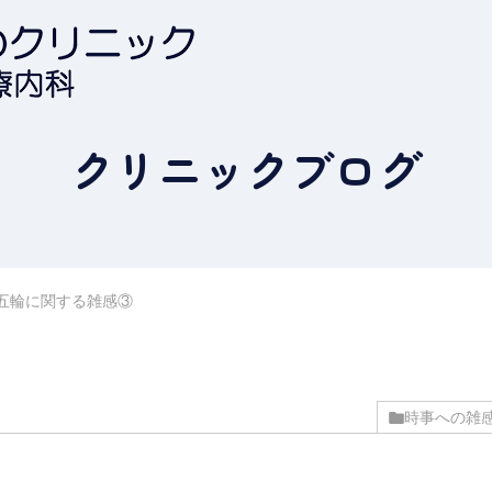
クリニックブログ
五輪に関する雑感③
時事への雑