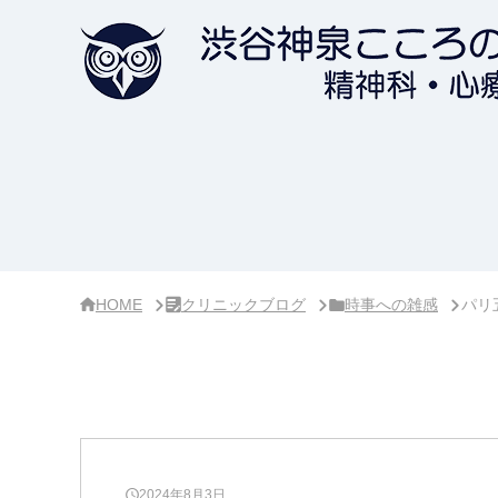
サ
イ
ド
バ
ー・
ク
リ
ニ
ッ
ク
概
要
HOME
クリニックブログ
時事への雑感
パリ
2024年8月3日