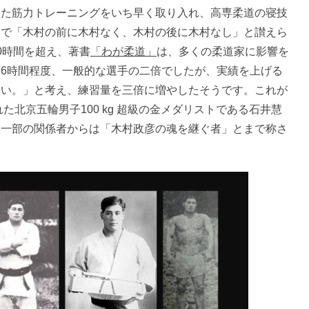
た筋力トレーニングをいち早く取り入れ、高専柔道の寝技
とで「木村の前に木村なく、木村の後に木村なし」と讃えら
0時間を超え、著書
「わが柔道」
は、多くの柔道家に影響を
6時間程度、一般的な選手の二倍でしたが、実績を上げる
ない。」と考え、練習量を三倍に増やしたそうです。これが
た北京五輪男子100 kg 超級の金メダリストである石井慧
、一部の関係者からは「木村政彦の魂を継ぐ者」とまで称さ