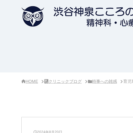
サ
イ
ド
バ
ー・
ク
リ
ニ
ッ
ク
概
要
HOME
クリニックブログ
時事への雑感
育児
2024年8月20日