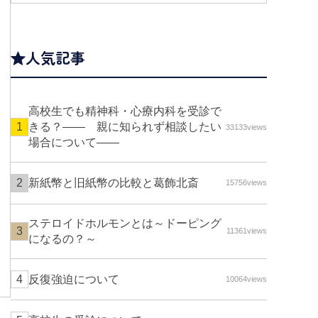
人気記事
高校生でも精神科・心療内科を受診で
きる？—— 親に知られず相談したい
33133views
場合について――
新紙幣と旧紙幣の比較と葛飾北斎
15756views
ステロイドホルモンとは～ドーピング
11361views
になるの？～
反復強迫について
10064views