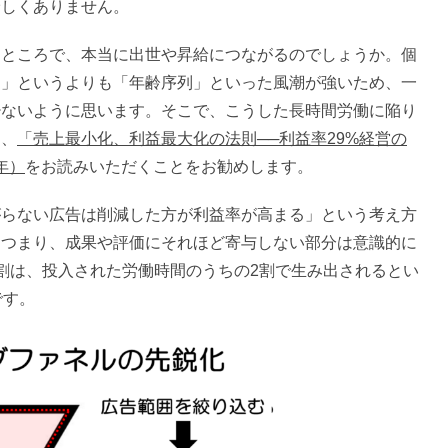
珍しくありません。
ところで、本当に出世や昇給につながるのでしょうか。個
列」というよりも「年齢序列」といった風潮が強いため、一
少ないように思います。そこで、こうした長時間労働に陥り
に、
「売上最小化、利益最大化の法則──利益率29%経営の
年）
をお読みいただくことをお勧めします。
らない広告は削減した方が利益率が高まる」という考え方
。つまり、成果や評価にそれほど寄与しない部分は意識的に
割は、投入された労働時間のうちの2割で生み出されるとい
です。