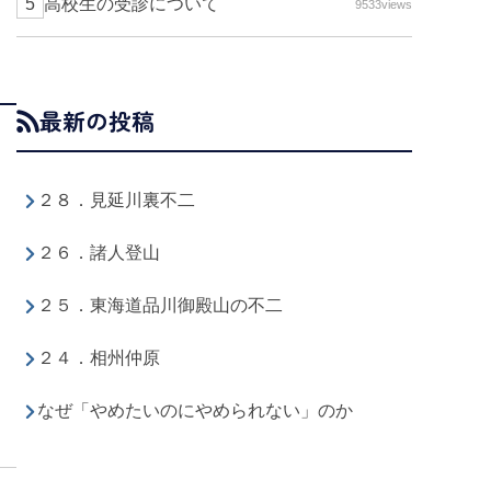
高校生の受診について
9533views
最新の投稿
２８．見延川裏不二
２６．諸人登山
２５．東海道品川御殿山の不二
２４．相州仲原
なぜ「やめたいのにやめられない」のか