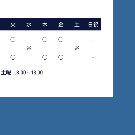
火
水
木
金
土
日祝
○
○
○
－
※
※
○
○
○
－
土曜…8:00～13:00