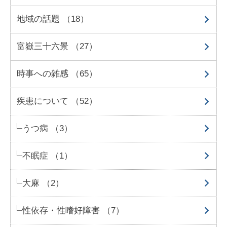
地域の話題 （18）
富嶽三十六景 （27）
時事への雑感 （65）
疾患について （52）
うつ病 （3）
不眠症 （1）
大麻 （2）
性依存・性嗜好障害 （7）