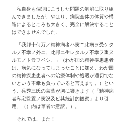
私自身も個別にこうした問題の解消に取り組
んできましたが、やはり、病院全体の体質や構
造によるところも大きく、完全に解決すること
はできませんでした。
「我邦十何万ノ精神病者ハ実ニ此病ヲ受ケタ
ルノ不幸ノ外ニ、此邦ニ生レタルノ不幸ヲ重ヌ
ルモノト云フベシ。」（わが国の精神疾患患者
は、病気になってしまったことに加え、わが国
の精神疾患患者への治療体制や処遇が適切でな
いという不幸も負っていると言えます。）とい
う、呉秀三氏の言葉が胸に響きます（「精神病
者私宅監置ノ実況及ビ其統計的観察」より引
用、（）内は筆者の意訳。）。
それでは、また！