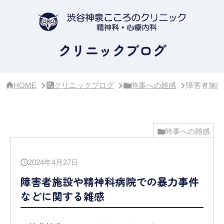
サ
イ
ド
バ
ー・
クリニックブログ
ク
リ
ニ
ッ
HOME
クリニックブログ
時事への雑感
障害者施設
ク
概
要
時事への雑感
2024年4月27日
障害者施設や精神科病院での暴力事件
などに関する雑感