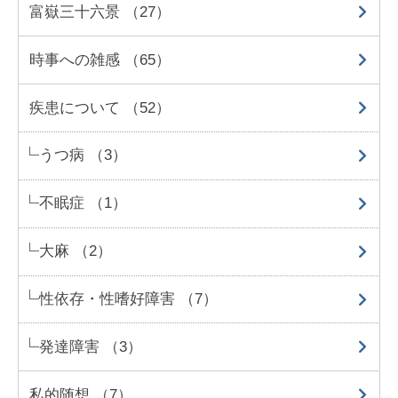
富嶽三十六景 （27）
時事への雑感 （65）
疾患について （52）
うつ病 （3）
不眠症 （1）
大麻 （2）
性依存・性嗜好障害 （7）
発達障害 （3）
私的随想 （7）