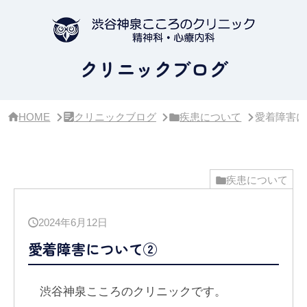
サ
イ
ド
バ
ー・
クリニックブログ
ク
リ
ニ
ッ
HOME
クリニックブログ
疾患について
愛着障害に
ク
概
要
疾患について
2024年6月12日
愛着障害について②
渋谷神泉こころのクリニックです。