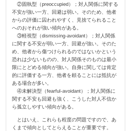
②固執型（preoccupied）；対人関係に関する
不安が強い一方、回避は弱い。そのため、他者
からの評価に囚われやすく、見捨てられること
へのおそれが強い傾向がある。
③軽視型（dismissing-avoidant）；対人関係
に関する不安が弱い一方、回避が強い。そのた
め、他者から傷つけられるのではないかという
恐れは少ないものの、対人関係そのものは最小
限にとどめる傾向が強い。自身に関しては肯定
的に評価する一方、他者を頼ることには抵抗が
ある場合が多い。
④未解決型（fearful-avoidant）；対人関係に
関する不安も回避も強く、こうした対人不信か
ら孤立しやすい傾向がある。
とはいえ、これらも程度の問題ですので、あ
くまで傾向としてとらえることが重要です。