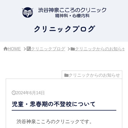
サ
イ
ド
バ
ー・
クリニックブログ
ク
リ
ニ
ッ
HOME
クリニックブログ
クリニックからのお知らせ
ク
概
要
クリニックからのお知らせ
2024年6月14日
児童・思春期の不登校について
渋谷神泉こころのクリニックです。