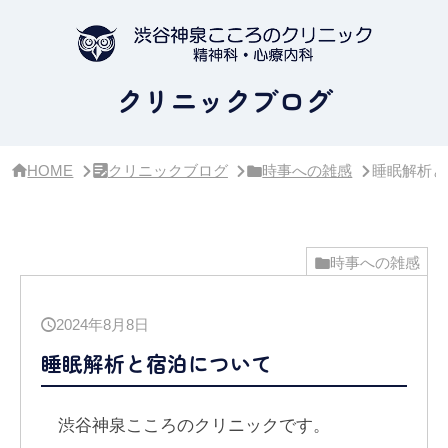
サ
イ
ド
バ
ー・
クリニックブログ
ク
リ
ニ
ッ
HOME
クリニックブログ
時事への雑感
睡眠解析と
ク
概
要
時事への雑感
2024年8月8日
睡眠解析と宿泊について
渋谷神泉こころのクリニックです。